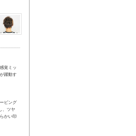
感覚ミッ
が躍動す
ービング
し、ツヤ
らかい印